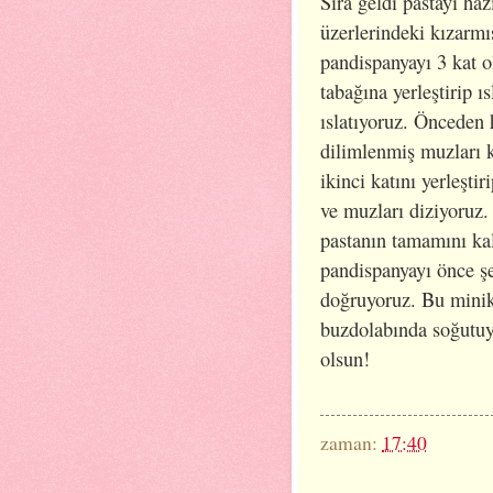
Sıra geldi pastayı haz
üzerlerindeki kızarmış
pandispanyayı 3 kat ol
tabağına yerleştirip ı
ıslatıyoruz. Önceden 
dilimlenmiş muzları k
ikinci katını yerleşti
ve muzları diziyoruz. 
pastanın tamamını kal
pandispanyayı önce şe
doğruyoruz. Bu minik
buzdolabında soğutuyo
olsun!
zaman:
17:40