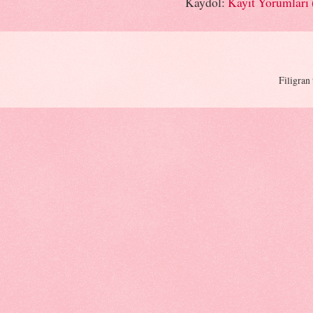
Kaydol:
Kayıt Yorumları
Filigran