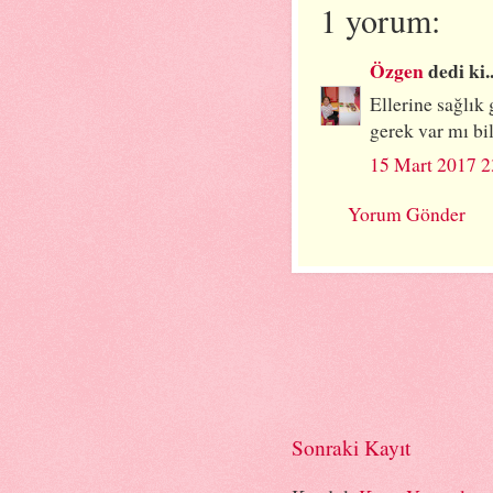
1 yorum:
Özgen
dedi ki..
Ellerine sağlık
gerek var mı bi
15 Mart 2017 2
Yorum Gönder
Sonraki Kayıt