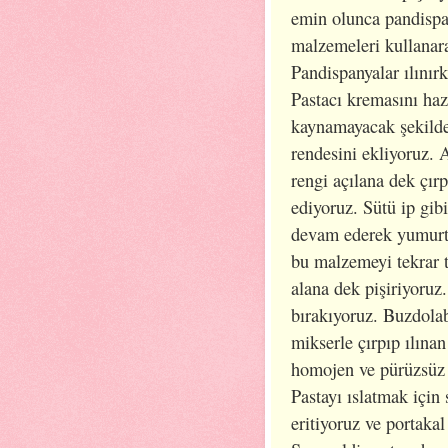
emin olunca pandispan
malzemeleri kullanara
Pandispanyalar ılınır
Pastacı kremasını haz
kaynamayacak şekilde
rendesini ekliyoruz. 
rengi açılana dek çır
ediyoruz. Sütü ip gib
devam ederek yumurta
bu malzemeyi tekrar t
alana dek pişiriyoruz
bırakıyoruz. Buzdola
mikserle çırpıp ılınan
homojen ve pürüzsüz 
Pastayı ıslatmak için 
eritiyoruz ve portakal