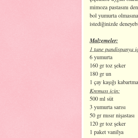
mimoza pastasını dene
bol yumurta olmasına r
istediğinizde deneyebi
Malzemeler:
1 tane pandispanya i
6 yumurta
160 gr toz şeker
180 gr un
1 çay kaşığı kabartm
Kreması için:
500 ml süt
3 yumurta sarısı
50 gr mısır nişastası
120 gr toz şeker
1 paket vanilya