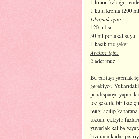
1 limon kabuğu rende
1 kutu krema (200 ml
Islatmak için:
120 ml su
50 ml portakal suyu
1 kaşık toz şeker
Araları için:
2 adet muz
Bu pastayı yapmak iç
gerekiyor. Yukarıdaki
pandispanya yapmak i
toz şekerle birlikte 
rengi açılıp kabarana
tozunu ekleyip fazlac
yuvarlak kalıba yayar
kızarana kadar pişiri