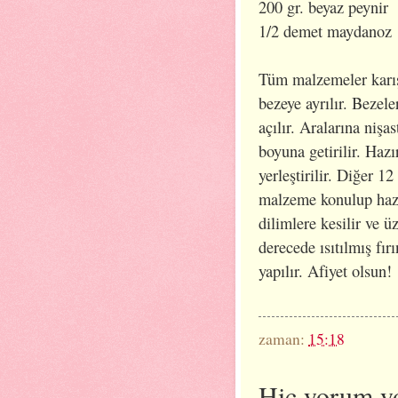
200 gr. beyaz peynir
1/2 demet maydanoz
Tüm malzemeler karış
bezeye ayrılır. Bezel
açılır. Aralarına nişas
boyuna getirilir. Hazı
yerleştirilir. Diğer 12
malzeme konulup hazır
dilimlere kesilir ve ü
derecede ısıtılmış fır
yapılır. Afiyet olsun!
zaman:
15:18
Hiç yorum y