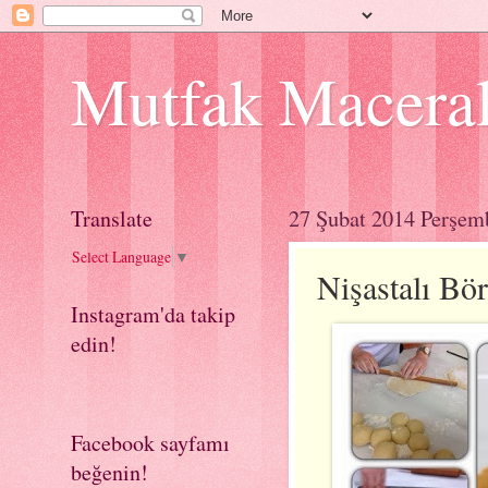
Mutfak Macera
Translate
27 Şubat 2014 Perşem
Select Language
▼
Nişastalı Bö
Instagram'da takip
edin!
Facebook sayfamı
beğenin!