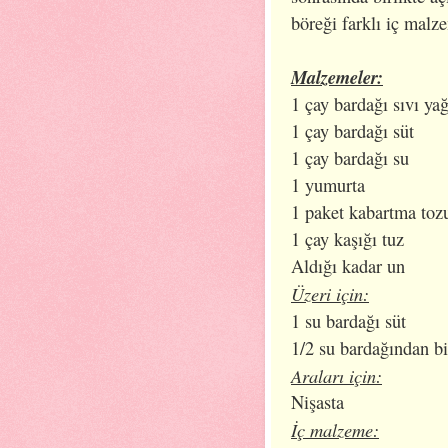
böreği farklı iç malze
Malzemeler:
1 çay bardağı sıvı ya
1 çay bardağı süt
1 çay bardağı su
1 yumurta
1 paket kabartma toz
1 çay kaşığı tuz
Aldığı kadar un
Üzeri için:
1 su bardağı süt
1/2 su bardağından bi
Araları için:
Nişasta
İç malzeme: