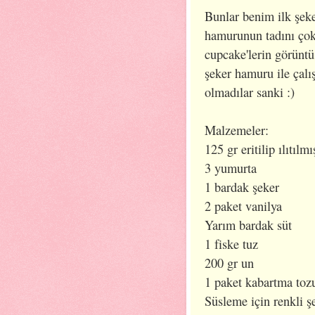
Bunlar benim ilk şek
hamurunun tadını ço
cupcake'lerin görünt
şeker hamuru ile çal
olmadılar sanki :)
Malzemeler:
125 gr eritilip ılıtılm
3 yumurta
1 bardak şeker
2 paket vanilya
Yarım bardak süt
1 fiske tuz
200 gr un
1 paket kabartma toz
Süsleme için renkli ş