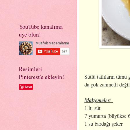
YouTube kanalıma
üye olun!
Resimleri
Pinterest'e ekleyin!
Sütlü tatlıların tümü
da çok zahmetli değil
Save
Malzemeler:
1 lt. süt
7 yumurta (büyükse 6 
1 su bardağı şeker