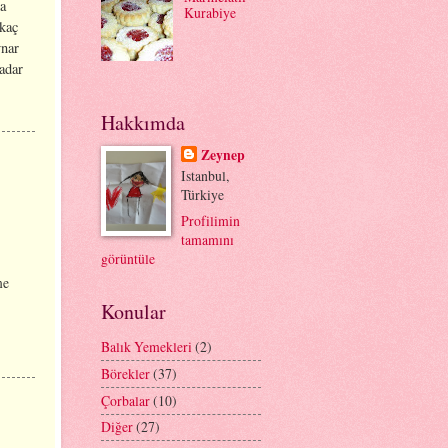
da
Kurabiye
 kaç
ynar
adar
Hakkımda
Zeynep
Istanbul,
Türkiye
Profilimin
tamamını
görüntüle
me
Konular
Balık Yemekleri
(2)
Börekler
(37)
Çorbalar
(10)
Diğer
(27)