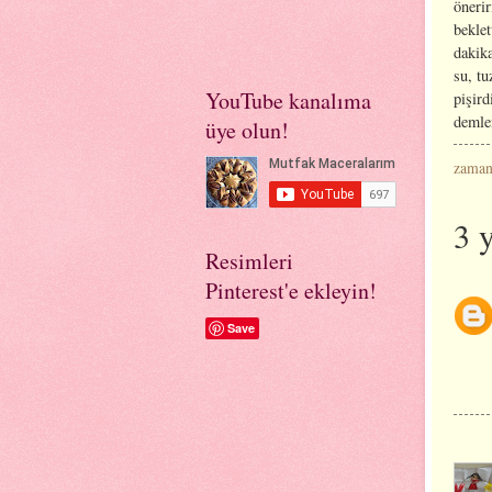
önerir
beklet
dakika
su, tu
YouTube kanalıma
pişird
demle
üye olun!
zama
3 
Resimleri
Pinterest'e ekleyin!
Save