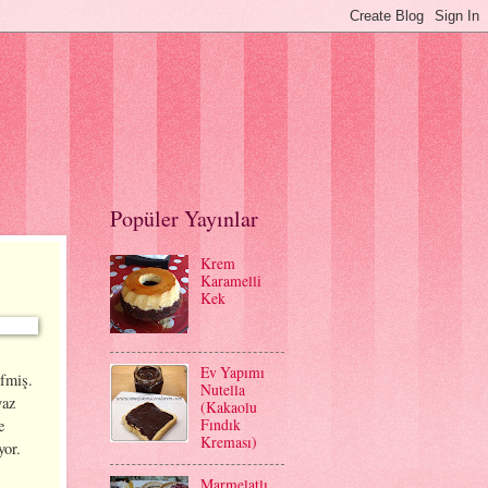
Popüler Yayınlar
Krem
Karamelli
Kek
Ev Yapımı
ifmiş.
Nutella
yaz
(Kakaolu
Fındık
e
Kreması)
yor.
Marmelatlı