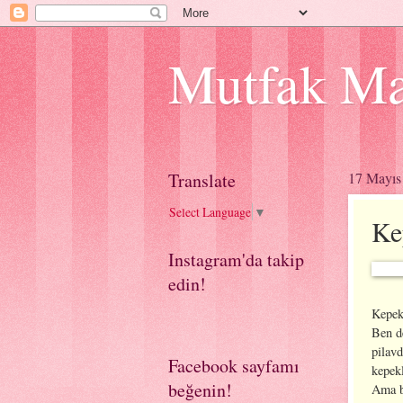
Mutfak Ma
Translate
17 Mayıs
Select Language
▼
Kep
Instagram'da takip
edin!
Kepekl
Ben de
pilavd
Facebook sayfamı
kepekl
beğenin!
Ama bu