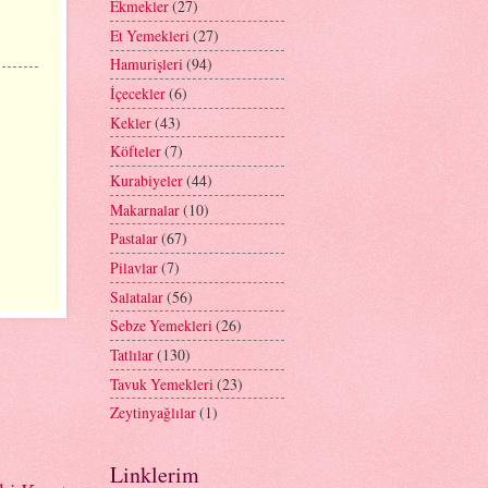
Ekmekler
(27)
Et Yemekleri
(27)
Hamurişleri
(94)
İçecekler
(6)
Kekler
(43)
Köfteler
(7)
Kurabiyeler
(44)
Makarnalar
(10)
Pastalar
(67)
Pilavlar
(7)
Salatalar
(56)
Sebze Yemekleri
(26)
Tatlılar
(130)
Tavuk Yemekleri
(23)
Zeytinyağlılar
(1)
Linklerim