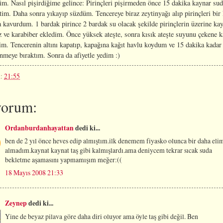
im. Nasıl pişirdiğime gelince: Pirinçleri pişirmeden önce 15 dakika kaynar su
tim. Daha sonra yıkayıp süzdüm. Tencereye biraz zeytinyağı alıp pirinçleri bir
 kavurdum. 1 bardak pirince 2 bardak su olacak şekilde pirinçlerin üzerine ka
z ve karabiber ekledim. Önce yüksek ateşte, sonra kısık ateşte suyunu çekene k
im. Tencerenin altını kapatıp, kapağına kağıt havlu koydum ve 15 dakika kadar
nmeye bıraktım. Sonra da afiyetle yedim :)
n:
21:55
yorum:
Ordanburdanhayattan
dedi ki...
ben de 2 yıl önce heves edip almıştım.ilk denemem fiyasko olunca bir daha eli
almadım.kaynat kaynat taş gibi kalmışlardı.ama deniycem tekrar sıcak suda
bekletme aşamasını yapmamışım meğer:((
18 Mayıs 2008 21:33
Zeynep
dedi ki...
Yine de beyaz pilava göre daha diri oluyor ama öyle taş gibi değil. Ben