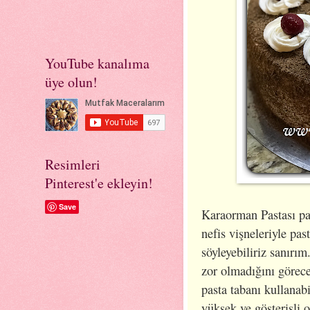
YouTube kanalıma
üye olun!
Resimleri
Pinterest'e ekleyin!
Save
Karaorman Pastası past
nefis vişneleriyle pa
söyleyebiliriz sanırı
zor olmadığını görece
pasta tabanı kullanabi
yüksek ve gösterişli o