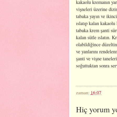
kakaolu kremanın yar
vişneleri üzerine diz
tabaka yayın ve ikinci
ıslatıp kalan kakaolu 
tabaka krem şanti sür
kalan sütle ıslatın. K
olabildiğince düzeltin
ve yanlarını rendelen
şanti ve vişne taneler
soğuttuktan sonra ser
zaman:
16:07
Hiç yorum y