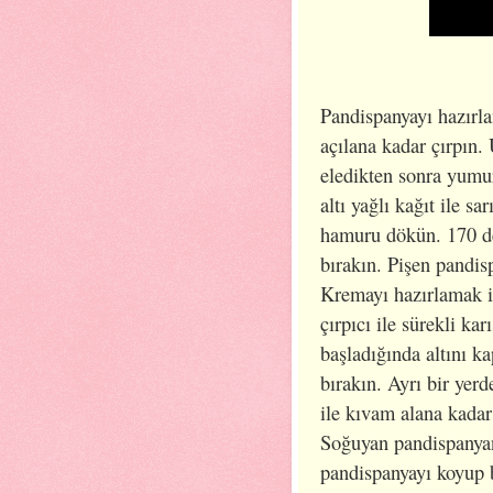
Pandispanyayı hazırla
açılana kadar çırpın.
eledikten sonra yumur
altı yağlı kağıt ile 
hamuru dökün. 170 de
bırakın. Pişen pandis
Kremayı hazırlamak iç
çırpıcı ile sürekli ka
başladığında altını k
bırakın. Ayrı bir yer
ile kıvam alana kadar
Soğuyan pandispanyanı
pandispanyayı koyup b