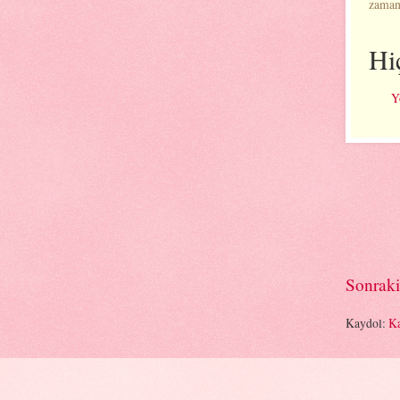
zama
Hi
Y
Sonraki
Kaydol:
Ka