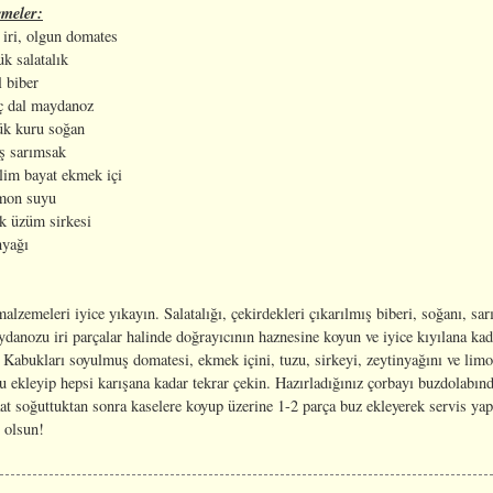
meler:
 iri, olgun domates
k salatalık
l biber
ç dal maydanoz
ük kuru soğan
iş sarımsak
ilim bayat ekmek içi
imon suyu
ık üzüm sirkesi
nyağı
lzemeleri iyice yıkayın. Salatalığı, çekirdekleri çıkarılmış biberi, soğanı, sa
danozu iri parçalar halinde doğrayıcının haznesine koyun ve iyice kıyılana kad
 Kabukları soyulmuş domatesi, ekmek içini, tuzu, sirkeyi, zeytinyağını ve lim
 ekleyip hepsi karışana kadar tekrar çekin. Hazırladığınız çorbayı buzdolabınd
at soğuttuktan sonra kaselere koyup üzerine 1-2 parça buz ekleyerek servis yap
 olsun!