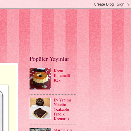
Popüler Yayınlar
Krem
Karamelli
Kek
Ev Yapımı
Nutella
(Kakaolu
Fındık
Kreması)
Marmelatlı