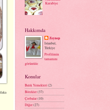
Kurabiye
Hakkımda
Zeynep
Istanbul,
Türkiye
Profilimin
tamamını
görüntüle
Konular
Balık Yemekleri
(2)
Börekler
(37)
tlaka
Çorbalar
(10)
Diğer
(27)