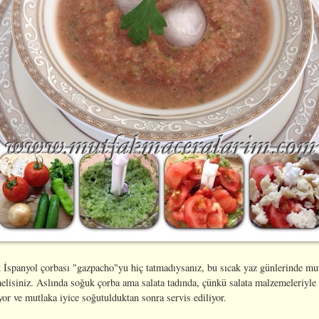
 İspanyol çorbası "gazpacho"yu hiç tatmadıysanız, bu sıcak yaz günlerinde mu
elisiniz. Aslında soğuk çorba ama salata tadında, çünkü salata malzemeleriyle
yor ve mutlaka iyice soğutulduktan sonra servis ediliyor.