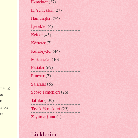
Ekmekler
(27)
Et Yemekleri
(27)
Hamurişleri
(94)
İçecekler
(6)
Kekler
(43)
Köfteler
(7)
Kurabiyeler
(44)
Makarnalar
(10)
Pastalar
(67)
Pilavlar
(7)
Salatalar
(56)
rımsağı
Sebze Yemekleri
(26)
ar
Tatlılar
(130)
on
a bir
Tavuk Yemekleri
(23)
ın.
Zeytinyağlılar
(1)
Linklerim