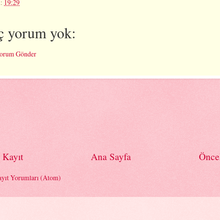
n:
19:29
ç yorum yok:
orum Gönder
 Kayıt
Ana Sayfa
Önce
yıt Yorumları (Atom)