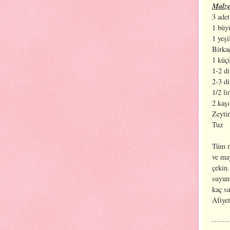
Malze
3 adet
1 büyü
1 yeşi
Birka
1 küç
1-2 d
2-3 d
1/2 l
2 kaş
Zeyti
Tuz
Tüm ma
ve may
çekin.
suyunu
kaç sa
Afiyet