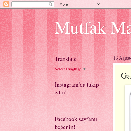
Mutfak Ma
Translate
16 Ağust
Select Language
▼
Ga
Instagram'da takip
edin!
Facebook sayfamı
beğenin!