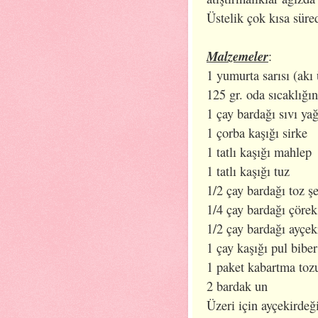
Üstelik çok kısa süred
Malzemeler
:
1 yumurta sarısı (akı 
125 gr. oda sıcaklığın
1 çay bardağı sıvı ya
1 çorba kaşığı sirke
1 tatlı kaşığı mahlep
1 tatlı kaşığı tuz
1/2 çay bardağı toz ş
1/4 çay bardağı çörek
1/2 çay bardağı ayçeki
1 çay kaşığı pul biber
1 paket kabartma toz
2 bardak un
Üzeri için ayçekirdeğ