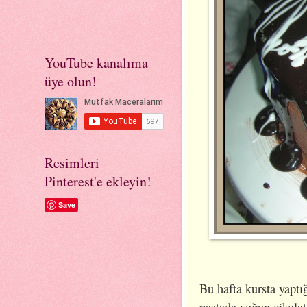
YouTube kanalıma
üye olun!
Resimleri
Pinterest'e ekleyin!
Save
Bu hafta kursta yaptığ
pastada yoğun çikolat