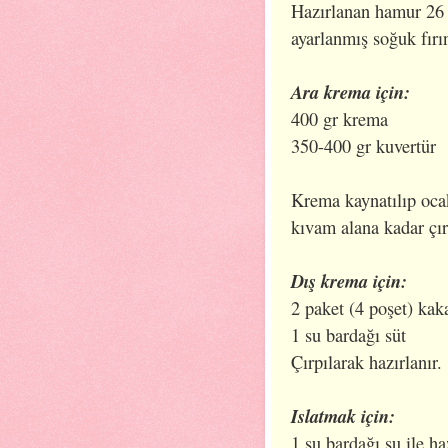
Hazırlanan hamur 26 
ayarlanmış soğuk fırın
Ara krema için:
400 gr krema
350-400 gr kuvertür
Krema kaynatılıp ocak
kıvam alana kadar çırp
Dış krema için:
2 paket (4 poşet) kak
1 su bardağı süt
Çırpılarak hazırlanır.
Islatmak için:
1 su bardağı su ile ha