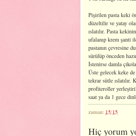
Pişirilen pasta keki ö
düzeltilir ve yatay ola
ıslatılır. Pasta kekin
ufalanıp krem şanti il
pastanın çevresine du
sürülüp önceden hazır
İstenirse damla çikola
Üste gelecek keke de 
tekrar sütle ıslatılır.
profiteroller yerleşti
saat ya da 1 gece dinl
zaman:
15:15
Hiç yorum y