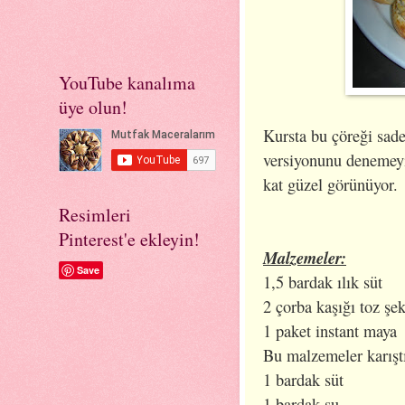
YouTube kanalıma
üye olun!
Kursta bu çöreği sade
versiyonunu denemeyi
kat güzel görünüyor.
Resimleri
Pinterest'e ekleyin!
Malzemeler:
Save
1,5 bardak ılık süt
2 çorba kaşığı toz şe
1 paket instant maya
Bu malzemeler karıştı
1 bardak süt
1 bardak su