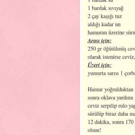
1 bardak sıvıyağ
2 çay kaşığı tuz
aldığı kadar un
hamurun üzerine sürm
Arası için:
250 gr öğütülmüş ceviz
olarak istenirse ceviz
Üzeri için:
yumurta sarısı 1 çorba
Hamur yoğrulduktan s
sonra oklava yardımı i
ceviz serpilip rulo ya
sürülüp biraz daha m
12 dakika, sonra 170 
olsun!