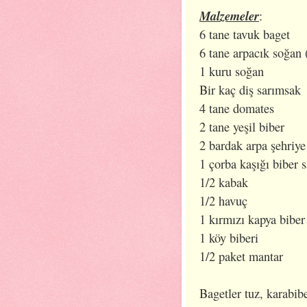
Malzemeler
:
6 tane tavuk baget
6 tane arpacık soğan (
1 kuru soğan
Bir kaç diş sarımsak
4 tane domates
2 tane yeşil biber
2 bardak arpa şehriye
1 çorba kaşığı biber s
1/2 kabak
1/2 havuç
1 kırmızı kapya biber
1 köy biberi
1/2 paket mantar
Bagetler tuz, karabib