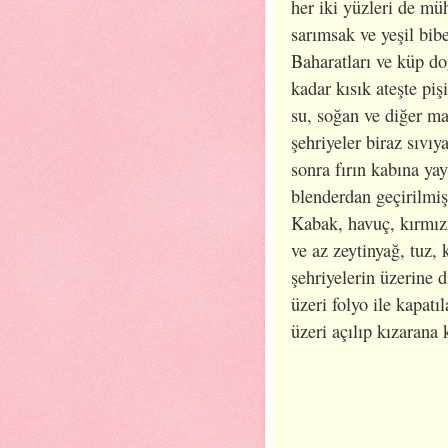
her iki yüzleri de mü
sarımsak ve yeşil bibe
Baharatları ve küp d
kadar kısık ateşte piş
su, soğan ve diğer ma
şehriyeler biraz sıvıya
sonra fırın kabına yay
blenderdan geçirilmiş
Kabak, havuç, kırmızı
ve az zeytinyağ, tuz, 
şehriyelerin üzerine d
üzeri folyo ile kapatı
üzeri açılıp kızarana k