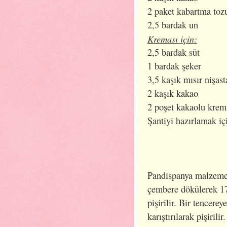
2 paket kabartma toz
2,5 bardak un
Kreması için:
2,5 bardak süt
1 bardak şeker
3,5 kaşık mısır nişast
2 kaşık kakao
2 poşet kakaolu krem
Şantiyi hazırlamak iç
Pandispanya malzemele
çembere dökülerek 17
pişirilir. Bir tencere
karıştırılarak pişiril