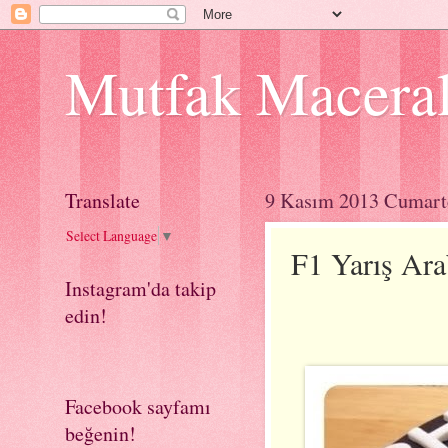
Mutfak Macera
Translate
9 Kasım 2013 Cumart
Select Language
▼
F1 Yarış Arab
Instagram'da takip
edin!
Facebook sayfamı
beğenin!