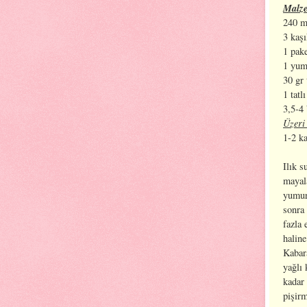
Malze
240 ml
3 kaş
1 pak
1 yum
30 gr 
1 tatl
3,5-4
Üzeri 
1-2 ka
Ilık s
mayal
yumurt
sonra 
fazla 
haline
Kabar
yağlı 
kadar
pişirm