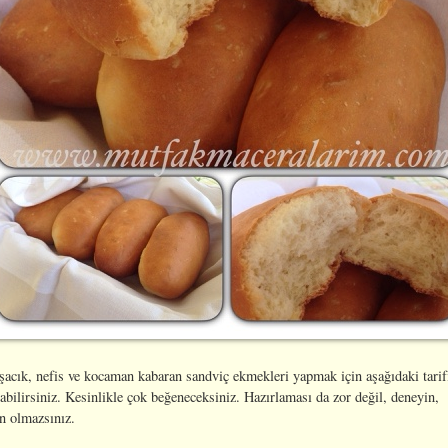
acık, nefis ve kocaman kabaran sandviç ekmekleri yapmak için aşağıdaki tarif
abilirsiniz. Kesinlikle çok beğeneceksiniz. Hazırlaması da zor değil, deneyin,
n olmazsınız.