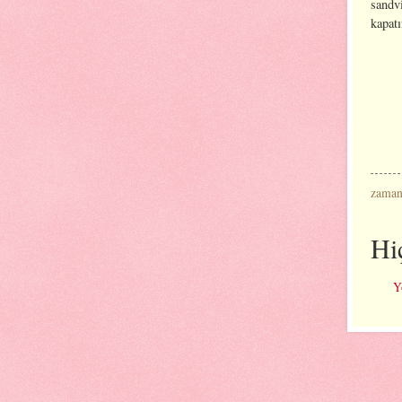
sandvi
kapatı
zama
Hi
Y