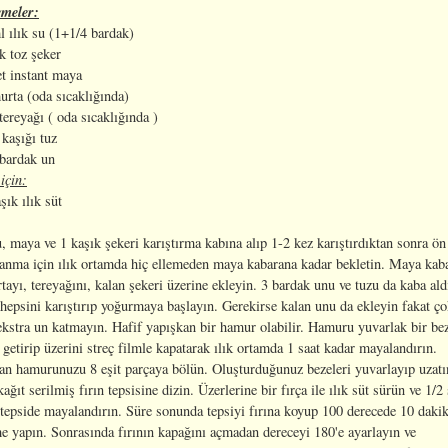
meler:
 ılık su (1+1/4 bardak)
ık toz şeker
et instant maya
urta (oda sıcaklığında)
tereyağı ( oda sıcaklığında )
ı kaşığı tuz
 bardak un
için:
şık ılık süt
u, maya ve 1 kaşık şekeri karıştırma kabına alıp 1-2 kez karıştırdıktan sonra ön
anma için ılık ortamda hiç ellemeden maya kabarana kadar bekletin. Maya kab
ayı, tereyağını, kalan şekeri üzerine ekleyin. 3 bardak unu ve tuzu da kaba ald
hepsini karıştırıp yoğurmaya başlayın. Gerekirse kalan unu da ekleyin fakat ç
ekstra un katmayın. Hafif yapışkan bir hamur olabilir. Hamuru yuvarlak bir be
 getirip üzerini streç filmle kapatarak ılık ortamda 1 saat kadar mayalandırın.
an hamurunuzu 8 eşit parçaya bölün. Oluşturduğunuz bezeleri yuvarlayıp uzatı
kağıt serilmiş fırın tepsisine dizin. Üzerlerine bir fırça ile ılık süt sürün ve 1/2 
 tepside mayalandırın. Süre sonunda tepsiyi fırına koyup 100 derecede 10 daki
e yapın. Sonrasında fırının kapağını açmadan dereceyi 180'e ayarlayın ve