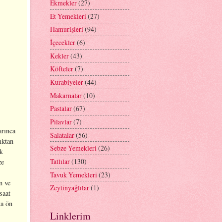
Ekmekler
(27)
Et Yemekleri
(27)
Hamurişleri
(94)
İçecekler
(6)
Kekler
(43)
Köfteler
(7)
Kurabiyeler
(44)
Makarnalar
(10)
Pastalar
(67)
Pilavlar
(7)
arınca
Salatalar
(56)
ıktan
Sebze Yemekleri
(26)
ok
Tatlılar
(130)
ze
Tavuk Yemekleri
(23)
n ve
Zeytinyağlılar
(1)
saat
ka ön
Linklerim