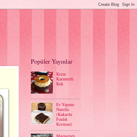
Popüler Yayınlar
Krem
Karamelli
Kek
Ev Yapımı
Nutella
(Kakaolu
Fındık
Kreması)
Marmelatlı