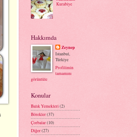
Kurabiye
Hakkımda
Zeynep
Istanbul,
Türkiye
Profilimin
tamamını
görüntüle
Konular
Balık Yemekleri
(2)
Börekler
(37)
i
Çorbalar
(10)
Diğer
(27)