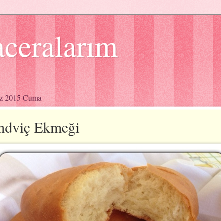
ceralarım
z 2015 Cuma
ndviç Ekmeği