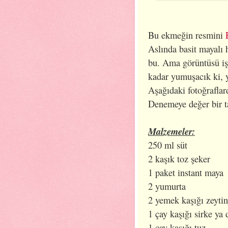
Bu ekmeğin resmini
Aslında basit mayalı 
bu. Ama görüntüsü işt
kadar yumuşacık ki, y
Aşağıdaki fotoğraflar
Denemeye değer bir ta
Malzemeler:
250 ml süt
2 kaşık toz şeker
1 paket instant maya
2 yumurta
2 yemek kaşığı zeytin
1 çay kaşığı sirke ya
1 çay kaşığı tuz