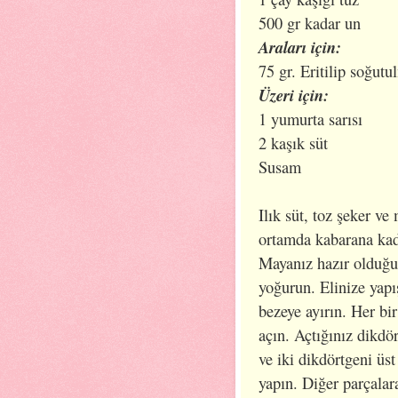
500 gr kadar un
Araları için:
75 gr. Eritilip soğut
Üzeri için:
1 yumurta sarısı
2 kaşık süt
Susam
Ilık süt, toz şeker ve 
ortamda kabarana kad
Mayanız hazır olduğu
yoğurun. Elinize yapı
bezeye ayırın. Her bi
açın. Açtığınız dikdö
ve iki dikdörtgeni üs
yapın. Diğer parçalar